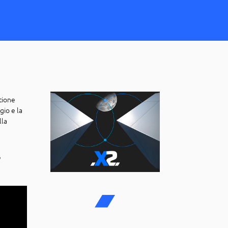
stione
gio e la
lla
o