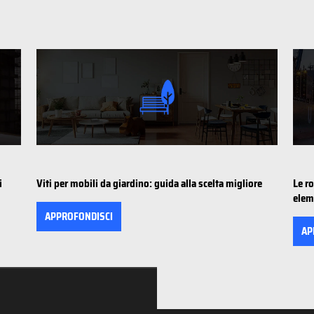
i
Viti per mobili da giardino: guida alla scelta migliore
Le r
elem
APPROFONDISCI
AP