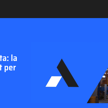
a: la
t per