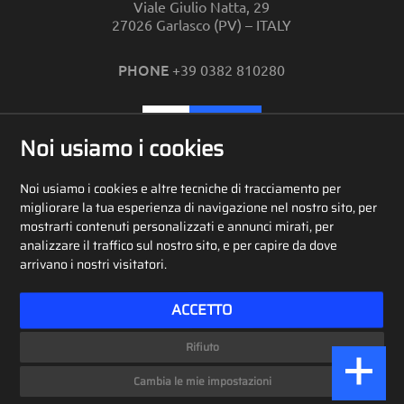
Viale Giulio Natta, 29
27026 Garlasco (PV) – ITALY
PHONE
+39 0382 810280
CONTATTI
Noi usiamo i cookies
Noi usiamo i cookies e altre tecniche di tracciamento per
RETE VENDITA
migliorare la tua esperienza di navigazione nel nostro sito, per
mostrarti contenuti personalizzati e annunci mirati, per
analizzare il traffico sul nostro sito, e per capire da dove
arrivano i nostri visitatori.
ACCETTO
Rifiuto
© Ambrovit SpA 2024 – Tutti i diritti riservati – P.I. 11451770157
Cambia le mie impostazioni
Privacy Policy
–
Cookie Policy