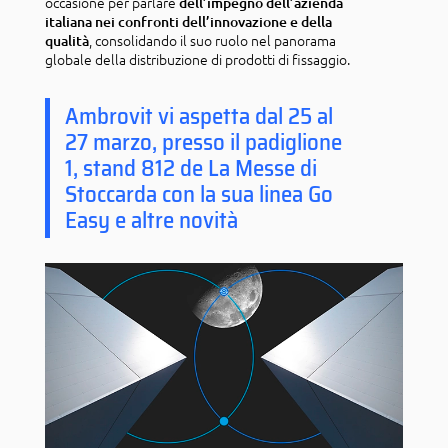
occasione per parlare
dell’impegno dell’azienda
italiana nei confronti dell’innovazione e della
, consolidando il suo ruolo nel panorama
qualità
globale della distribuzione di prodotti di fissaggio.
Ambrovit vi aspetta dal 25 al
27 marzo, presso il padiglione
1, stand 812 de La Messe di
Stoccarda con la sua linea Go
Easy e altre novità