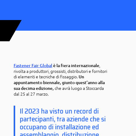
,
Fastener Fair Global
è la fiera internazionale
rivolta a produttori, grossisti, distributori e fornitori
di elementi e tecniche di fissaggio.
Un
appuntamento biennale, giunto quest’anno alla
che avrà luogo a Stoccarda
sua decima edizione,
dal 25 al 27 marzo.
Il 2023 ha visto un record di
partecipanti, tra aziende che si
occupano di installazione ed
assemblaggio, distribuzione,