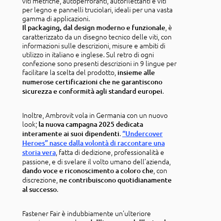
viti metriche, autoperforanti, autofilettanti e viti
per legno e pannelli truciolari, ideali per una vasta
gamma di applicazioni.
, è
Il packaging, dal design moderno e funzionale
caratterizzato da un disegno tecnico delle viti, con
informazioni sulle descrizioni, misure e ambiti di
utilizzo in italiano e inglese. Sul retro di ogni
confezione sono presenti descrizioni in 9 lingue per
facilitare la scelta del prodotto,
insieme alle
numerose certificazioni che ne garantiscono
.
sicurezza e conformità agli standard europei
Inoltre, Ambrovit vola in Germania con un nuovo
look;
la nuova campagna 2025 dedicata
.
interamente ai suoi dipendenti
“Undercover
Heroes” nasce dalla volontà di raccontare una
, fatta di dedizione, professionalità e
storia vera
passione, e di svelare il volto umano dell’azienda,
, con
dando voce e riconoscimento a coloro che
discrezione,
ne contribuiscono quotidianamente
.
al successo
Fastener Fair è indubbiamente un’ulteriore