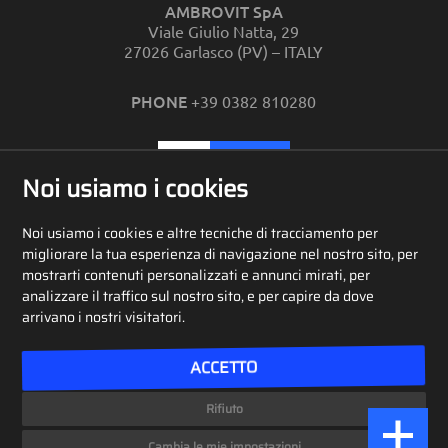
AMBROVIT SpA
Viale Giulio Natta, 29
27026 Garlasco (PV) – ITALY
PHONE
+39 0382 810280
CONTATTI
Noi usiamo i cookies
Noi usiamo i cookies e altre tecniche di tracciamento per
RETE VENDITA
migliorare la tua esperienza di navigazione nel nostro sito, per
mostrarti contenuti personalizzati e annunci mirati, per
analizzare il traffico sul nostro sito, e per capire da dove
arrivano i nostri visitatori.
ACCETTO
Rifiuto
© Ambrovit SpA 2024 – Tutti i diritti riservati – P.I. 11451770157
Cambia le mie impostazioni
Privacy Policy
–
Cookie Policy