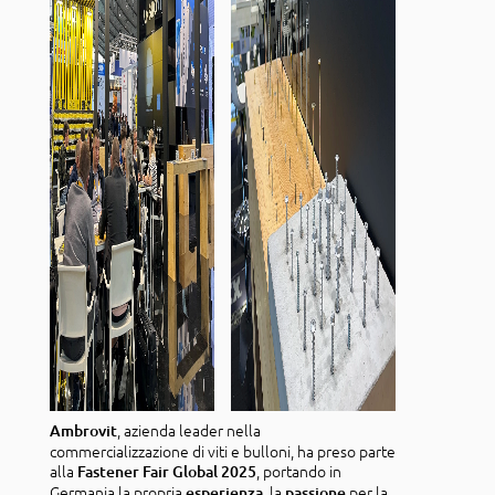
, azienda leader nella
Ambrovit
commercializzazione di viti e bulloni, ha preso parte
alla
, portando in
Fastener Fair Global 2025
Germania la propria
, la
per la
esperienza
passione