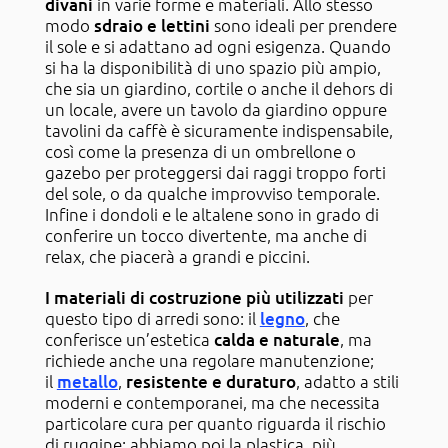
divani
in varie forme e materiali. Allo stesso
modo
sdraio e lettini
sono ideali per prendere
il sole e si adattano ad ogni esigenza. Quando
si ha la disponibilità di uno spazio più ampio,
che sia un giardino, cortile o anche il dehors di
un locale, avere un tavolo da giardino oppure
tavolini da caffè è sicuramente indispensabile,
così come la presenza di un ombrellone o
gazebo per proteggersi dai raggi troppo forti
del sole, o da qualche improvviso temporale.
Infine i dondoli e le altalene sono in grado di
conferire un tocco divertente, ma anche di
relax, che piacerà a grandi e piccini.
I materiali di costruzione più utilizzati
per
questo tipo di arredi sono: il
legno
, che
conferisce un’estetica
calda e naturale
, ma
richiede anche una regolare manutenzione;
il
metallo
,
resistente e duraturo
, adatto a stili
moderni e contemporanei, ma che necessita
particolare cura per quanto riguarda il rischio
di ruggine; abbiamo poi la plastica, più