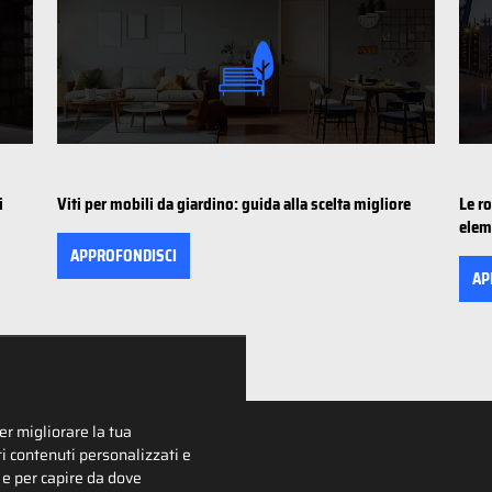
i
Viti per mobili da giardino: guida alla scelta migliore
Le r
elem
APPROFONDISCI
AP
er migliorare la tua
i contenuti personalizzati e
, e per capire da dove