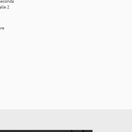
 seconda
alle 2
ure