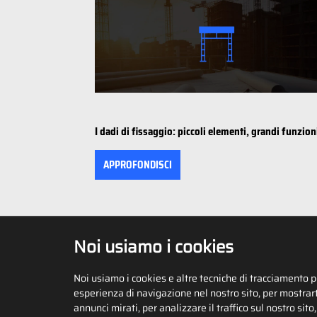
I dadi di fissaggio: piccoli elementi, grandi funzion
APPROFONDISCI
Noi usiamo i cookies
Noi usiamo i cookies e altre tecniche di tracciamento p
AMBROVIT SpA
PHONE
+39 0382 810280
esperienza di navigazione nel nostro sito, per mostrart
Viale Giulio Natta, 29
27026 Garlasco (PV) – ITALY
annunci mirati, per analizzare il traffico sul nostro sito