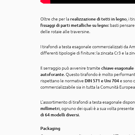
Oltre che per la
, i 
realizzazione di tetti in legno
: basti pensar
fissaggi di parti metalliche su legno
delle rotaie alle traversine.
I tirafondi a testa esagonale commercializzati da Am
differenti tipologie di finiture: la zincata Cr3 e la zi
Il serraggio può avvenire tramite
chiave esagonale
. Questo tirafondo è molto performan
autoforante
rispettano le normative
e sono do
DIN 571 e Uni 704
commercializzabile sia in tutta la Comunità Europea c
L’assortimento di tirafondi a testa esagonale dispo
, ognuno dei quali è a sua volta presente 
millimetri
.
di 64 modelli diversi
Packaging