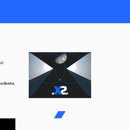
nel
,
ordente