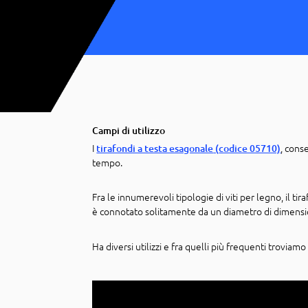
Campi di utilizzo
I
, cons
tirafondi a testa esagonale
(
codice 05710)
tempo.
Fra le innumerevoli tipologie di viti per legno, il 
è connotato solitamente da un diametro di dimens
Ha diversi utilizzi e fra quelli più frequenti troviamo