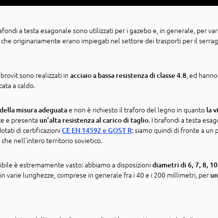
tirafondi a testa esagonale sono utilizzati per i gazebo e, in generale, per vari 
e che originariamente erano impiegati nel settore dei trasporti per il serra
brovit sono realizzati in
, ed hanno
acciaio a bassa resistenza di classe 4.8
ncata a caldo.
e non è richiesto il traforo del legno in quanto
 della misura adeguata
la v
te e presenta
. I tirafondi a testa esa
un’alta resistenza al carico di taglio
tati di certificazioni
: siamo quindi di fronte a un
CE
EN 14592 e GOST R
he nell’intero territorio sovietico.
nibile è estremamente vasto: abbiamo a disposizioni
diametri di 6, 7, 8, 1
in varie lunghezze, comprese in generale fra i 40 e i 200 millimetri, per
un