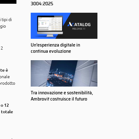
3004:2025
tipi di
ggio
Un’esperienza digitale in
 2
continua evoluzione
ite è
gonale
 prodotto
Tra innovazione e sostenibilità,
Ambrovit costruisce il futuro
0 o 12
 totale